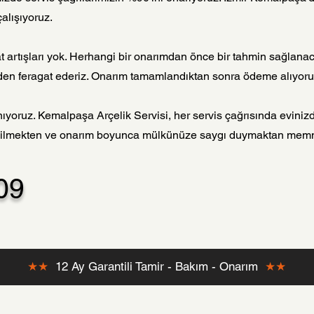
çalışıyoruz.
iyat artışları yok. Herhangi bir onarımdan önce bir tahmin sağla
tinden feragat ederiz. Onarım tamamlandıktan sonra ödeme alıyoru
ıyoruz. Kemalpaşa Arçelik Servisi, her servis çağrısında eviniz
edilmekten ve onarım boyunca mülkünüze saygı duymaktan mem
09
★★
12 Ay Garantili Tamir - Bakım - Onarım
★★