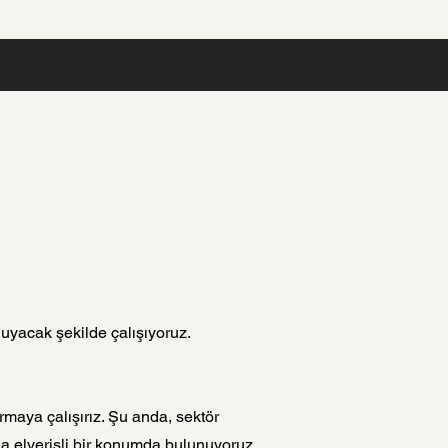
uyacak şekilde çalışıyoruz.
maya çalışırız. Şu anda, sektör
da elverişli bir konumda bulunuyoruz