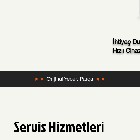
İhtiyaç 
Hızlı Cih
►►
Orijinal Yedek Parça
◄◄
Servis Hizmetleri