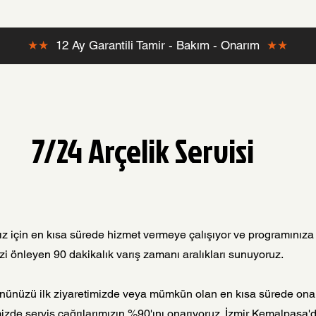
★★
12 Ay Garantili Tamir - Bakım - Onarım
★★
7/24 Arçelik Servisi
ız için en kısa sürede hizmet vermeye çalışıyor ve programınıza 
 önleyen 90 dakikalık varış zamanı aralıkları sunuyoruz.
nünüzü ilk ziyaretimizde veya mümkün olan en kısa sürede onar
mizde servis çağrılarımızın %90'ını onarıyoruz. İzmir Kemalpaşa'