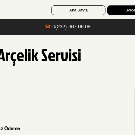
Ana Sayfa
Bölge
☎
0(232) 367 06 09
rçelik Servisi
sız Ödeme