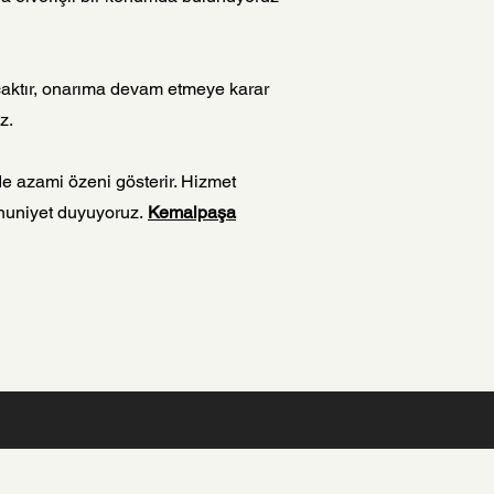
nacaktır, onarıma devam etmeye karar
z.
de azami özeni gösterir. Hizmet
nuniyet duyuyoruz.
Kemalpaşa