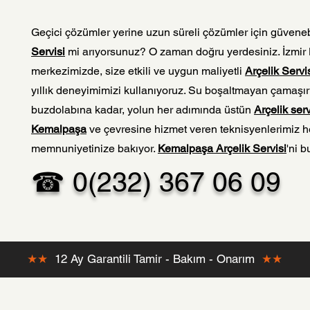
Geçici çözümler yerine uzun süreli çözümler için güveneb
Servisi
mi arıyorsunuz? O zaman doğru yerdesiniz. İzmi
merkezimizde, size etkili ve uygun maliyetli
Arçelik Servi
yıllık deneyimimizi kullanıyoruz. Su boşaltmayan çamaş
buzdolabına kadar, yolun her adımında üstün
Arçelik serv
Kemalpaşa
ve çevresine hizmet veren teknisyenlerimiz h
memnuniyetinize bakıyor.
Kemalpaşa Arçelik Servisi
'ni 
☎ 0(232) 367 06 09
★★
12 Ay Garantili Tamir - Bakım - Onarım
★★